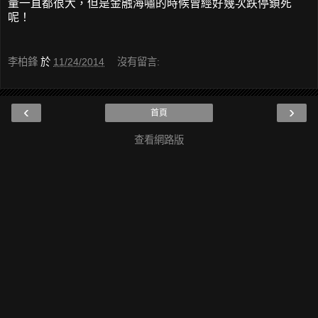
量一直都很大，但是金融海嘯的時候曾經好幾次跌停鎖死
呢！
李柏鋒
於
11/24/2014
沒有留言:
‹
›
首頁
查看網路版