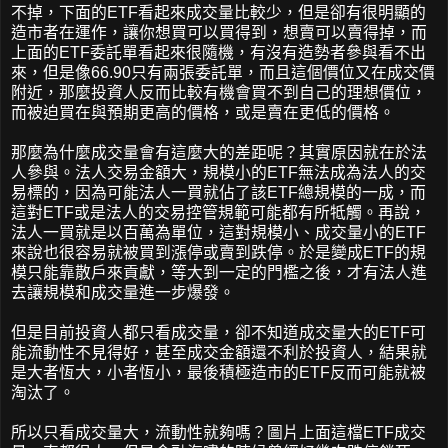
不掉，下面的ETF看起來成交量比較少，但是卻有很明顯的
造市者在運作，讓你想買可以買得到，想賣可以賣得掉，而
上面的ETF委託單看起來很隨機，有沒有造勢者參與看不出
來，但是像66.90只有兩張委託單，而且這個價位又在成交價
附近，那麼投資人反而比較有機會買不到自己的理想價位，
而被迫買在與預期更高的價格，或是賣在更低的價格。
那麼為什麼成交量會有這麼大的差距呢？其實原因就在於法
人參與。法人交易金額大，規模小的ETF無法成為法人的交
易標的，因為可能法人一買就佔了該ETF總規模的一成，而
這對ETF或是法人的交易控管規範可能都有所牴觸。再說，
法人一買就是以百萬為單位，這對規模小、成交量小的ETF
來說也很容易就被買到漲停或賣到跌停。於是變成ETF的規
模只能靠散戶來貢獻，等大到一定的門檻之後，才有法人進
去讓規模和成交量進一步爆發。
但是目前投資人都只看成交量，卻不知道成交量大的ETF可
能流動性不見得好，甚至成交金額還不利於投資人，結果就
是大者恆大，小者恆小，最後積極造市的ETF反而可能就被
淘汰了。
所以只看成交量大，流動性就夠嗎？圖片上面這檔ETF成交