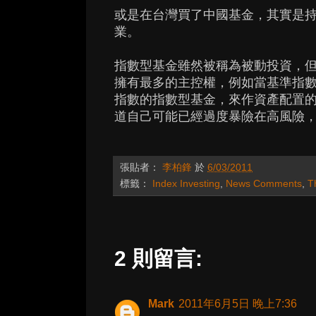
或是在台灣買了中國基金，其實是
業。
指數型基金雖然被稱為被動投資，
擁有最多的主控權，例如當基準指
指數的指數型基金，來作資產配置
道自己可能已經過度暴險在高風險
張貼者：
李柏鋒
於
6/03/2011
標籤：
Index Investing
,
News Comments
,
T
2 則留言:
Mark
2011年6月5日 晚上7:36