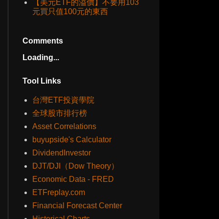
【美元ETF的溢價】不要用103
元買只值100元的東西
Comments
Loading...
Tool Links
台灣ETF投資學院
全球股市排行榜
Asset Correlations
buyupside's Calculator
DividendInvestor
DJT/DJI（Dow Theory）
Economic Data - FRED
ETFreplay.com
Financial Forecast Center
Historical Charts