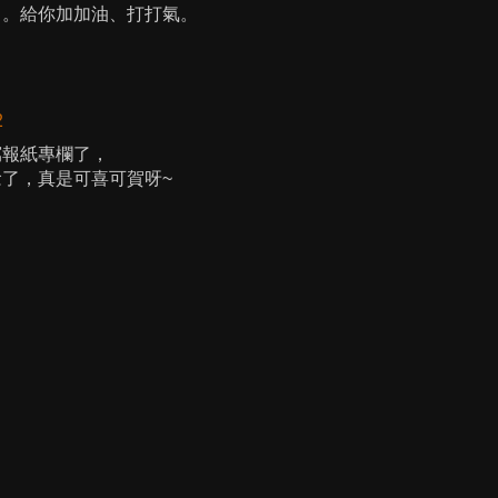
了。給你加加油、打打氣。
2
寫報紙專欄了，
了，真是可喜可賀呀~