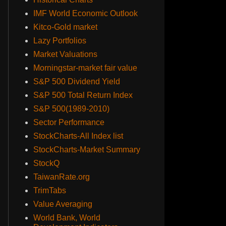
IMF World Economic Outlook
Kitco-Gold market
Lazy Portfolios
Market Valuations
Morningstar-market fair value
S&P 500 Dividend Yield
S&P 500 Total Return Index
S&P 500(1989-2010)
Sector Performance
StockCharts-All Index list
StockCharts-Market Summary
StockQ
TaiwanRate.org
TrimTabs
Value Averaging
World Bank, World