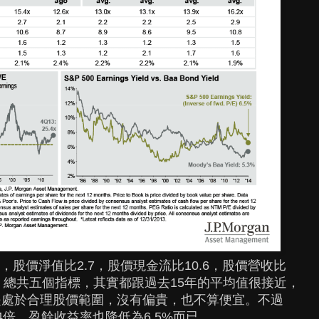
4倍，股價淨值比2.7，股價現金流比10.6，股價營收比
.1%，總共五個指標，其實都跟過去15年的平均值很接近，
是處於合理股價範圍，沒有偏貴，也不算便宜。不過
5.4倍，盈餘收益率也降低為6.5%而已。