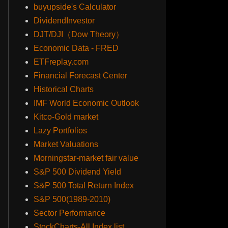
buyupside's Calculator
DividendInvestor
DJT/DJI（Dow Theory）
Economic Data - FRED
ETFreplay.com
Financial Forecast Center
Historical Charts
IMF World Economic Outlook
Kitco-Gold market
Lazy Portfolios
Market Valuations
Morningstar-market fair value
S&P 500 Dividend Yield
S&P 500 Total Return Index
S&P 500(1989-2010)
Sector Performance
StockCharts-All Index list