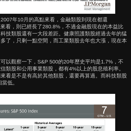
007年10月的高點來看，金融類股到現在都還
的低點來看，則已經長了280.8%，不過金融股現在的本益比
是科技類股還有一大段差距。健康照護類股經過去年的猛
不多了，只剩一點空間，而工業類股去年也大漲，現在本
觀察一下，S&P 500的20年歷史平均是1.7%，不
信類股和公用事業類股，都有4%以上的股息殖利率。
期來看是不是有高於其他類股，還要再算過。而科技類股
相當低。