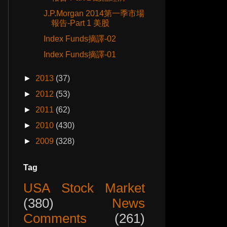
J.P.Morgan 2014第一季市場
報告-Part 1 美股
Index Funds摘譯-02
Index Funds摘譯-01
►
2013
(37)
►
2012
(53)
►
2011
(62)
►
2010
(430)
►
2009
(328)
Tag
USA Stock Market
(380)
News
Comments
(261)