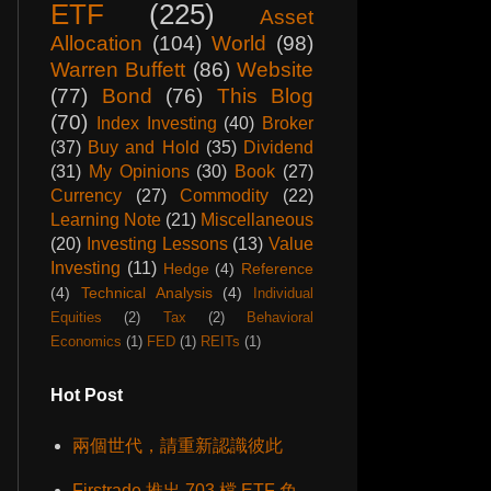
ETF
(225)
Asset
Allocation
(104)
World
(98)
Warren Buffett
(86)
Website
(77)
Bond
(76)
This Blog
(70)
Index Investing
(40)
Broker
(37)
Buy and Hold
(35)
Dividend
(31)
My Opinions
(30)
Book
(27)
Currency
(27)
Commodity
(22)
Learning Note
(21)
Miscellaneous
(20)
Investing Lessons
(13)
Value
Investing
(11)
Hedge
(4)
Reference
(4)
Technical Analysis
(4)
Individual
Equities
(2)
Tax
(2)
Behavioral
Economics
(1)
FED
(1)
REITs
(1)
Hot Post
兩個世代，請重新認識彼此
Firstrade 推出 703 檔 ETF 免