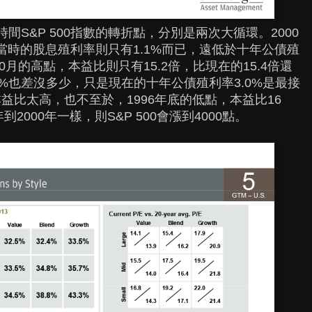
的時間S&P 500指數的轉折點，分別是兩次大循環。2000
而當時的股息殖利率則只有1.1%而已，遠低於十年公債殖
0月的高點，本益比則只有15.2倍，比現在的15.4倍還
.9%也差沒多少，只是現在的十年公債殖利率3.0%是最接
益比太高，也不至於，1996年底的低點，本益比16
2000年一樣，則S&P 500會漲到4000點。