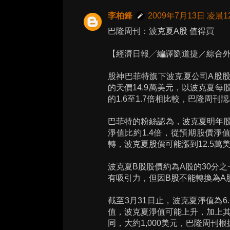
李柏鋒
2009年7月13日 凌晨12
巴隆周刊：波克夏A股 值得買
【經濟日報╱編譯劉道捷／綜合外電】 20
股神巴菲特旗下波克夏公司A股股價
的天價14.9萬美元，以波克夏每
的1.6至1.7倍相比較，巴隆周刊
巴菲特的粉絲認為，波克夏明年股
淨值比約1.4倍，從預期股價
轉，波克夏股價可能漲到12.5
波克夏B股股價約為A股的30分之
有吸引力，但因B股不能轉換為A
截至3月31日止，波克夏淨值為
值，波克夏淨值可能上升，加上
同，大約1,000美元，巴隆周刊