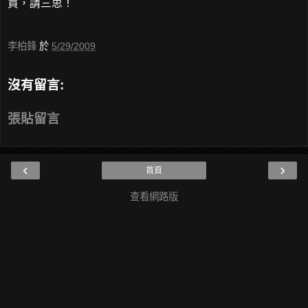
買，請三思！
李柏鋒
於
5/29/2009
沒有留言:
張貼留言
‹
›
首頁
查看網路版