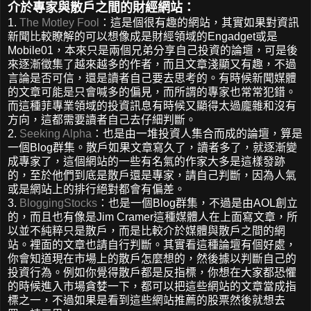
介於專家與散戶之間的財經網站：
1.
The Motley Fool
：這是個很有趣的網站，其實如果對資訊
新聞比較瞭解的可以想像成是財經領域的Engadget或是
Mobile01，本來只是兩個兄弟分享自己投資的論壇，可是後
來逐漸徵集了越來越多的作者，而且文章淺顯又有趣，不過
言論是否可信，還是讀者自己要去思考的。有時候新聞媒體
的文章可能是只會喊多的偏見，而所謂的專家也常常犯錯。
而這種菲專業領域的投資訊息有時候又顯得太過龐雜和沒有
方向，這都需要讀者自己去仔細判斷。
2.
Seeking Alpha
：也是由一堆投資人集合而成的論壇，算是
一個Blog群集。散戶如果文章寫久了，讀者多了，就逐漸變
成專家了，這個網站的一些有名氣的作家大多是這樣發跡
的，至於他們到底是散戶還是專家，請自己判斷，因為人氣
或是網站上的排行絕對都會有偏差。
3.
BloggingStocks
：也是一個Blog群集，不過是由AOL創立
的，而且也有像是Jim Cramer這種媒體人在上面寫文章，所
以並不純粹只是散戶，而是比較介於媒體與散戶之間的網
站。裡面的文章也請自行判斷。其實看這種論壇有個好處，
你會知道現在市場上的散戶怎麼想的，然後據以判斷自己的
投資行為。例如你覺得散戶都是反指標，你想在大家都恐懼
的時候進入市場貪婪一下，都可以把這些網站的文章當成指
標之一，不過如果是看到這些網站推薦的股票然後就想去