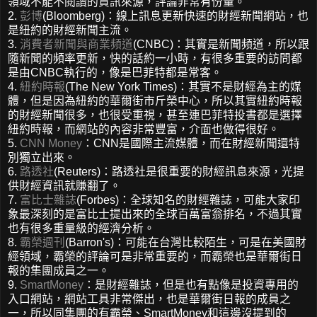
領域不能不閱讀的資訊來源，評論非常有份量。
2.
彭博
(Bloomberg)：線上訊息更新快速的財經新聞網站，也
是紐約的財經新聞主流。
3.
消費者新聞與商業頻道
(CNBC)：其實是新聞頻道，所以跟
隨新聞的頻率更新，快的話約一小時，有很多重要的訪問都
是由CNBC執行的，像是巴菲特都是常客。
4.
紐約時報
(The New York Times)：其實不是財經為主的媒
體，但是因為紐約的華爾街市斤榮中心，所以其實紐約時報
的財經新聞很多，也很受重視，甚至連巴菲特投書都是選擇
紐約時報，而網站的內容非常豐富，介面也做得很好。
5.
CNN Money
：CNN是國際主流媒體，而在財經新聞還特
別獨立出來。
6.
路透社
(Reuters)：路透社是很重要的財經訊息來源，光提
供財經資訊就賺翻了。
7.
富比士雜誌
(Forbes)：全球知名的財經雜誌，可能大家印
象最深刻的是富比士提出來的全球百萬富翁排名，不過其實
也有很多重量級的經濟分析。
8.
霸榮週刊
(Barron's)：可能在台灣比較陌生，可是在美國財
經領域，霸榮的評論可是非常重要的，而霸榮也是華爾街日
報的集團成員之一。
9.
SmartMoney
：是財經雜誌，但是也有點像是投資專用的
入口網站，網站工具非常傑出，也是華爾街日報的成員之
一，所以同集團的有霸榮、SmartMoney和這邊沒提到的