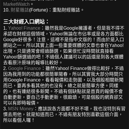
MarketWatch
。
10.
財星雜誌
(Fortune)：重點財經雜誌。
三大財經入口網站：
1.
Yahoo! Finance
：雖然我是Google擁護者，但是我不得不
承認在財經這個領域，Yahoo!無論在市佔率或是各方面都比
Google好很多！注意，這裡不是指中文版的！而由於是入口
網站之一，所以其實上面一些重要媒體的文章也會在Yahoo!
出現，只是通常會經過篩選，如果很忙沒時間就直接看
Yahoo!篩選過的吧！不過個人建議可以的話還是到各大媒體
去看原汁原味的報導比較好。
2.
Google Finance
：雖然Yahoo! Finance做得比較好，不過
因為我用到的功能都很簡單陽春，所以其實我大部分時間只
用Google Finance，看看報價和走勢圖，以及個股相關新聞
而已，要再多看其他的也沒有，總之就是簡單方便。同樣
的，也有連結很多新聞。不過有個缺點就是首頁的報價不會
自動更新，要自己手動更新，很麻煩，可是個股的網頁卻又
可以有即時報價。
3.
MSN Money
：應該說各方面都不好不壞，我也沒特別有習
慣去用他，就是知道而已，不過有朋友特別喜歡這個介面，
所以看個人囉！