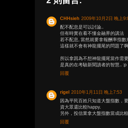
2 則留言:
CHHsieh
2009年10月2日 晚上9:
配不配息是可以討論..
但有時實在看不懂金融界的講法
若不配息, 當然就要拿報酬率指數來當
這樣就不會有神龍擺尾的問題了啊.
所以拿因為不想神龍擺尾當作需要
是真的在考驗新聞讀者的智慧.. :p
回覆
rigel
2010年1月11日 晚上7:53
因為平民百姓只知道大盤指數，
資大眾還比較happy.
另外，投信業拿大盤指數當成比
回覆