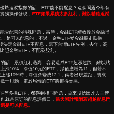
仍優於追蹤指數的話，ETF能不能配息？這個問題今年有
信實務操作發現，
ETF如果累積太多紅利，難以精確追蹤
跌能否配息的特殊問題，當時，金融ETF績效優於金融指
論上，是可以配息的，不過，金融ETF受金融股走跌拖
最後決定金融ETF不配息，寫下台灣ETF先例，去年，高
比照金融ETF，不配發股利。
的話，累積紅利過高，容易造成ETF超漲超跌，難以貼
漲10%，淨值10元的ETF，淨值應增為11，但若不
上漲10%時，淨值會變成12.1，兩者出現差距，寶來
數一甩動，處於尾端的ETF將擺得更高。
TF等多檔ETF，都遇到相同問題，寶來投信因此與主管
，也就是原訂的配息評價日，
當天累計報酬若超越配息門
，還是可以配息。