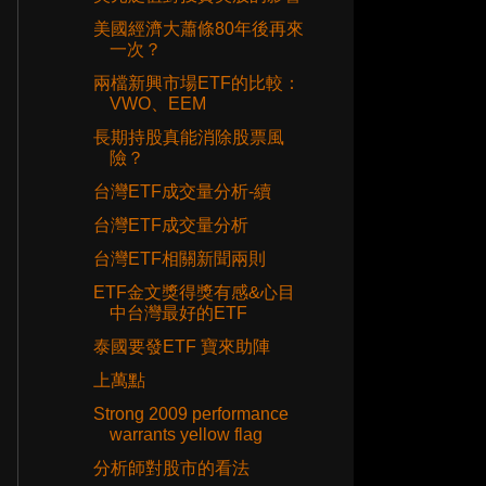
美國經濟大蕭條80年後再來
一次？
兩檔新興市場ETF的比較：
VWO、EEM
長期持股真能消除股票風
險？
台灣ETF成交量分析-續
台灣ETF成交量分析
台灣ETF相關新聞兩則
ETF金文獎得獎有感&心目
中台灣最好的ETF
泰國要發ETF 寶來助陣
上萬點
Strong 2009 performance
warrants yellow flag
分析師對股市的看法