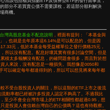
心洽談包括櫃買指數ETF及債券型ETF的發行面事宜，
稅的部分不若買賣公債不需要課稅，若這部分順利解決
市場商機。
台灣高股息基金不配息說明
，裡面有提到：「本基金與
%」，也就是去年原本這6.14%是可以配息的，但是因
7.33元，低於本基金每受益權單位之發行價格25元，
」，所以沒有配息。配息好壞其實有很多討論空間，但是
竟累積太多報酬沒有配息，的確問題會很多，而且對於想
資人來說，沒有配息是一種損失。我想像是0050和
是幾乎可以確定每年都達得到的，所以可以想見將來每年都
較不受台股投資人的關注，所以這類的ETF上市之後流
6的流動率都已經被許多投資人認定不夠高了。不過我比
，至少不會全台灣市場上的ETF相關性都超過0.95，想
，只是投資人會信賴台灣自己的公債嗎？這也有待觀察。