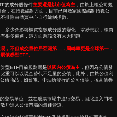
TF的成分股條件
主要還是以市值為主
，由於上櫃公司規
為適合，在指數編制方面，目前已與幾家國際編制指數公
也不排除由櫃買中心自行編制指數。
題，多少會影響櫃買指數成分股的變化，翁妙慈說，櫃買
會有很多備選，這方面應該沒有太大問題。
交易，不但成交量位居亞洲第二，周轉率更是全球第一，
展債券型ETF。
券型ETF目前規劃還是
以國內公債為主
，但因為公債發
分比重可以以現金替代不足量的公債，此外，由於公債利
類公債商品，如台電、中油所發行的公司債等，拉高債券
小的交易單位，並在股票市場中進行交易，因此進入門檻
為散戶進入公債市場的最佳管道。