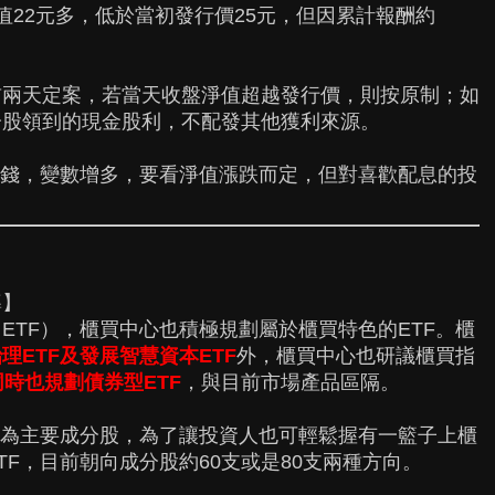
淨值22元多，低於當初發行價25元，但因累計報酬約
前兩天定案，若當天收盤淨值超越發行價，則按原制；如
分股領到的現金股利，不配發其他獲利來源。
少錢，變數增多，要看淨值漲跌而定，但對喜歡配息的投
導】
ETF），櫃買中心也積極規劃屬於櫃買特色的ETF。櫃
理ETF及發展智慧資本ETF
外，櫃買中心也研議櫃買指
同時也規劃債券型ETF
，與目前市場產品區隔。
司為主要成分股，為了讓投資人也可輕鬆握有一籃子上櫃
F，目前朝向成分股約60支或是80支兩種方向。