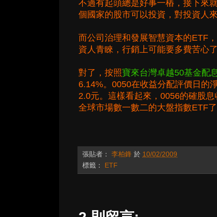
不過有起頭總是好事一樁，接下來就
個國家的股市可以投資，對投資人
而公司治理和發展智慧資本的ETF
資人青睞，行銷上可能要多費苦心
對了，按照
寶來台灣卓越50基金配
6.14%。0050在收益分配評價日的
2.0元。這樣看起來，0056的確股
全球市場數一數二的大盤指數ETF
張貼者：
李柏鋒
於
10/02/2009
標籤：
ETF