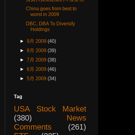
China goes from best to
worst in 2009
DBC, DBA To Diversify
Holdings
►
9月 2009
(40)
►
8月 2009
(39)
►
7月 2009
(38)
►
6月 2009
(46)
►
5月 2009
(34)
Tag
USA Stock Market
(380)
News
Comments
(261)