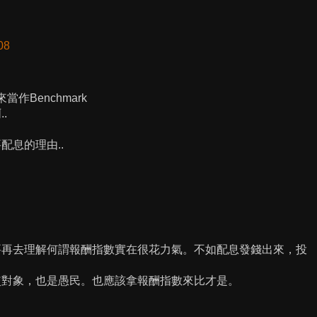
08
作Benchmark
.
配息的理由..
要再去理解何謂報酬指數實在很花力氣。不如配息發錢出來，投
較對象，也是愚民。也應該拿報酬指數來比才是。