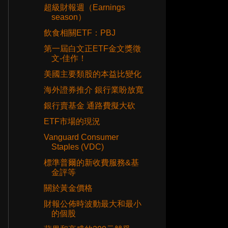
超級財報週（Earnings
season）
飲食相關ETF：PBJ
第一屆白文正ETF金文獎徵
文-佳作！
美國主要類股的本益比變化
海外證券推介 銀行業盼放寬
銀行賣基金 通路費擬大砍
ETF市場的現況
Vanguard Consumer
Staples (VDC)
標準普爾的新收費服務&基
金評等
關於黃金價格
財報公佈時波動最大和最小
的個股