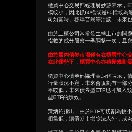
櫃買中心交易部經理翁妙慈表示，E
模較小，因此抓60檔或是80檔較
司如富時、標準普爾等洽談，未來
由於上櫃公司常常發生轉上市的問
指數的成分股會一季調整一次，且
由於國內債券市場僅有在櫃買中心
在此優勢下，櫃買中心亦積極規劃發
櫃買中心債券部協理黃炳鈞表示，債
行量狀況不定，未來會規劃有一部
率較低，未來債券型ETF也可加入
型ETF的績效。
黃炳鈞指出，由於ETF可切割為較
相當低，讓債券市場除法人外，成