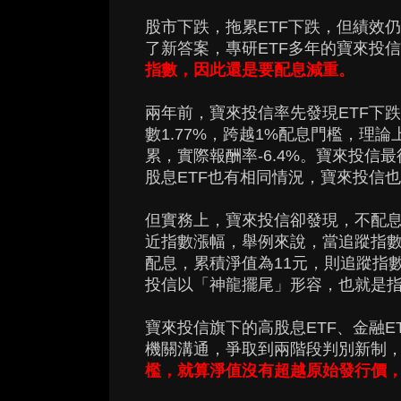
股市下跌，拖累ETF下跌，但績效
了新答案，專研ETF多年的寶來投
指數，因此還是要配息減重。
兩年前，寶來投信率先發現ETF下
數1.77%，跨越1%配息門檻，理
累，實際報酬率-6.4%。寶來投信
股息ETF也有相同情況，寶來投信也
但實務上，寶來投信卻發現，不配息
近指數漲幅，舉例來說，當追蹤指數上
配息，累積淨值為11元，則追蹤指數
投信以「神龍擺尾」形容，也就是指
寶來投信旗下的高股息ETF、金融E
機關溝通，爭取到兩階段判別新制
檻，就算淨值沒有超越原始發行價