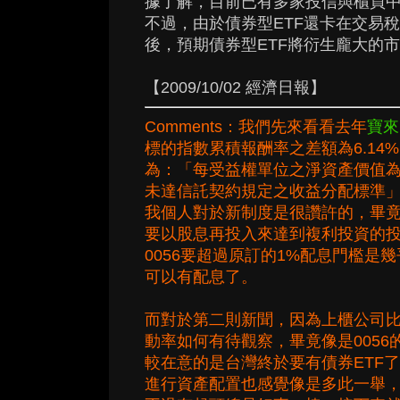
據了解，目前已有多家投信與櫃買中
不過，由於債券型ETF還卡在交易
後，預期債券型ETF將衍生龐大的
【2009/10/02 經濟日報】
Comments：我們先來看看去年
寶來
標的指數累積報酬率之差額為6.14
為：「每受益權單位之淨資產價值為1
未達信託契約規定之收益分配標準
我個人對於新制度是很讚許的，畢
要以股息再投入來達到複利投資的投
0056要超過原訂的1%配息門檻
可以有配息了。
而對於第二則新聞，因為上櫃公司比
動率如何有待觀察，畢竟像是005
較在意的是台灣終於要有債券ETF了
進行資產配置也感覺像是多此一舉