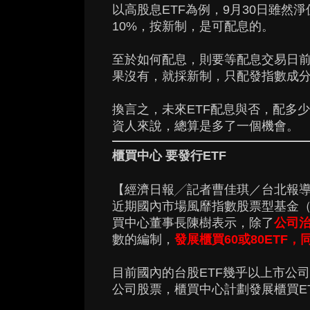
以高股息ETF為例，9月30日雖然
10%，按新制，是可配息的。
至於如何配息，則要等配息交易日
果沒有，就採新制，只配發指數成
換言之，未來ETF配息與否，配多
資人來說，總算是多了一個機會。
櫃買中心 要發行ETF
【經濟日報╱記者曹佳琪／台北報
近期國內市場風靡指數股票型基金（
買中心董事長陳樹表示，除了
公司治
數的編制，
發展櫃買60或80ETF，
目前國內的台股ETF幾乎以上市公
公司股票，櫃買中心計劃發展櫃買ET