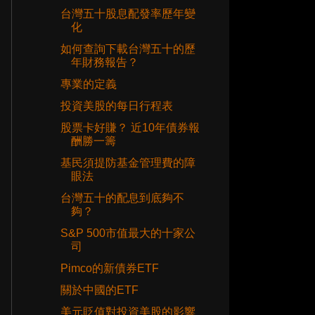
台灣五十股息配發率歷年變
化
如何查詢下載台灣五十的歷
年財務報告？
專業的定義
投資美股的每日行程表
股票卡好賺？ 近10年債券報
酬勝一籌
基民須提防基金管理費的障
眼法
台灣五十的配息到底夠不
夠？
S&P 500市值最大的十家公
司
Pimco的新債券ETF
關於中國的ETF
美元貶值對投資美股的影響