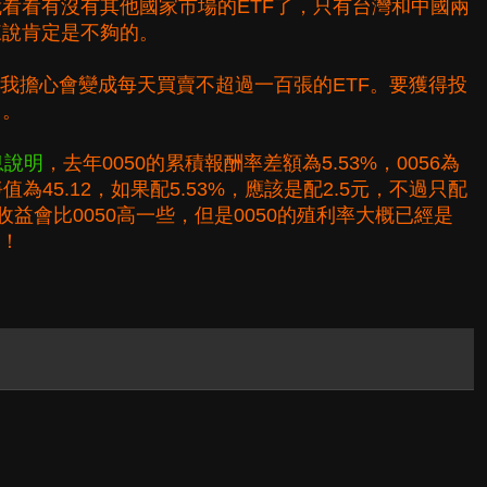
看看有沒有其他國家市場的ETF了，只有台灣和中國兩
來說肯定是不夠的。
，我擔心會變成每天買賣不超過一百張的ETF。要獲得投
了。
息說明
，去年0050的累積報酬率差額為5.53%，0056為
淨值為45.12，如果配5.53%，應該是配2.5元，不過只配
息收益會比0050高一些，但是0050的殖利率大概已經是
了！