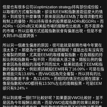
但是也有很多公司以optimization strategy持有部份成份股，
以取樣的方式複製指數，卻沒有EEM和指數差距這麼大的情
形，到底發生什麼事情？原來是因為EEM為了取得流動性和
稅制上的優勢，所以持有很多的股票都是ADRs和GDRs，而
ADRs、GDRs則又和美股市場的關聯性比較高，而不是原本
的市場，所以這種方式追蹤指數就會有偏差出現，但是不會
大到5.8%這麼誇張。
所以另一個產生偏差的原因，很可能就是新興市場今年實在
漲太多了。那麼為什麼VWO就沒問題呢？還是出在有沒有完
全複製的問題，尤其是EEM的取樣複製指數，在各類股的持
股比例和指數有一點不同，而經過大漲之後，類股比例的偏
差會因為各類股的漲幅不同而加大，結果就造成了EEM和指
數的偏差變大。例如資訊類股EEM持有了16.09%，可是在指
數裡面只有13.69%，而VWO因為完全複製，所以持有的比
例跟指數差不多，為13.63%。而相同的情況也出現在國家，
像是指數和VWO都持有13.50%左右的南韓股票，可是EEM
卻只有9.24%。
所以到底哪一個ETF比較好呢？如果要說VWO比較好，並不
是因為今年報酬比較高，而是VWO追蹤指數的效果比較好。