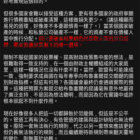
好地實現這個目的。
但很多國家會難以接受這種方案﹐更有很多國家的政府寧願
進行債務重組或破產清算﹐這樣做損失更少。（講這種顯而
易見的道理﹐好像差不多要跟憤青一樣了。）當某個國家破
產的時候﹐和私營公司破產不一樣﹐它的資產不會在債權人
當中進行分配。
但只要破產和重組仍然是歐元區的禁忌話
題﹐那麼救援就是剩下的唯一選項。
限制不服從國家的投票權、提高財政政策集中度的想法﹐是
很難取得一致支持的﹐在一個由財政主權體組成的大家庭
里﹐這樣一種情況也沒有什麼不對。當然﹐歐盟有可能達成
一致﹐強制要求成員國在每年春季向布魯塞爾提交關鍵的國
別財政指標。但這有何用？各國議會最終仍會通過實際的預
算。這種把預算方案提交給布魯塞爾的提議毫無意外地贏得
了廣泛支持﹐不是因為想法聰明﹐而是因為它在實踐中或許
根本就起不到什麼作用。
現在好像很多人把這一切都歸咎於范龍佩﹐但這是不公平
的。管道工再有決心﹐有些管道的建築與設計缺陷也無法修
復。廢除一套無法執行的規則﹐代之以另一套想來應該更好
但仍舊無法執行的規則﹐而且繼續期待新規則帶來翻天覆地
的變化﹐則無異於幼稚。