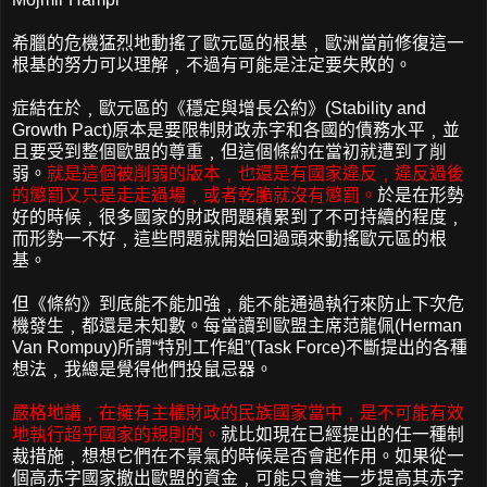
希臘的危機猛烈地動搖了歐元區的根基﹐歐洲當前修復這一
根基的努力可以理解﹐不過有可能是注定要失敗的。
症結在於﹐歐元區的《穩定與增長公約》(Stability and
Growth Pact)原本是要限制財政赤字和各國的債務水平﹐並
且要受到整個歐盟的尊重﹐但這個條約在當初就遭到了削
弱。
就是這個被削弱的版本﹐也還是有國家違反﹐違反過後
的懲罰又只是走走過場﹐或者乾脆就沒有懲罰。
於是在形勢
好的時候﹐很多國家的財政問題積累到了不可持續的程度﹐
而形勢一不好﹐這些問題就開始回過頭來動搖歐元區的根
基。
但《條約》到底能不能加強﹐能不能通過執行來防止下次危
機發生﹐都還是未知數。每當讀到歐盟主席范龍佩(Herman
Van Rompuy)所謂“特別工作組”(Task Force)不斷提出的各種
想法﹐我總是覺得他們投鼠忌器。
嚴格地講﹐在擁有主權財政的民族國家當中﹐是不可能有效
地執行超乎國家的規則的。
就比如現在已經提出的任一種制
裁措施﹐想想它們在不景氣的時候是否會起作用。如果從一
個高赤字國家撤出歐盟的資金﹐可能只會進一步提高其赤字