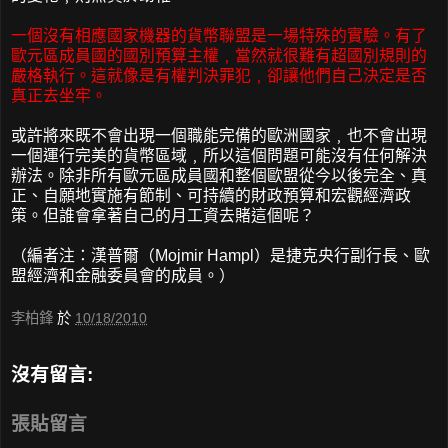
一個沒有相應國家機器的貨幣聯盟是一場特殊的實驗。有了
歐元區成員國的國別預算主權﹐當然就很難有超國別規則的
嚴格執行。這就像是有權判決罪犯﹐卻讓他們自己決定是否
真正去坐牢。
或許將來既不會出現一個職能完備的歐洲國家﹐也不會出現
一個運行完美的貨幣區域﹐所以這個問題可能沒有任何解決
辦法。除非所有歐元區成員國和整個歐盟從今以後完全、真
正、自願地實施有節制、可持續的財政預算和宏觀經濟政
策。但誰會拿著自己的月工資去賭這個呢？
（編者注：漢普爾（Mojmir Hampl）是捷克央行副行長、歐
盟經濟和金融委員會的成員。）
李柏鋒
於
10/18/2010
沒有留言:
張貼留言