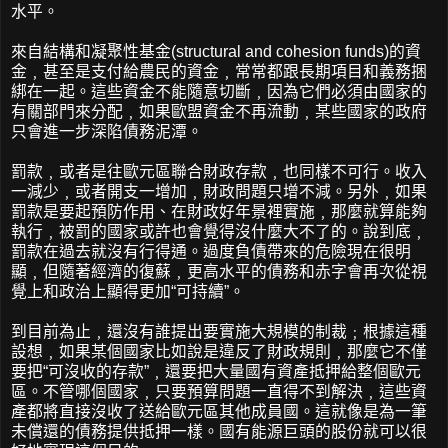
水平。
來自結構和凝聚性基金(structural and cohesion funds)的資
金﹐甚至是支付給農民的資金﹐常常都跟長期項目和義務捆
綁在一起。這些資金不能隨意切斷﹐因為它們必須由國家的
有關部門來分配﹐如果歐盟資金不再流動﹐某些國家的政府
只會進一步深陷債務泥潭。
罰款﹐或者是往歐元區聯合財政存款﹐也同樣不可行。收入
一減少﹐或者開支一增加﹐財政問題只增不減。另外﹐如果
罰款是要起預防作用、在財政好年景裡實施﹐那麼就算能夠
執行﹐被罰的國家或許也會覺得沒什麼大不了的。說到底﹐
罰款在過去就沒有行得通。過度負債帶來的危險現在很明
顯﹐但隨著經濟的復蘇﹐更高水平的債務和赤字會再次從視
覺上和政治上顯得更加“可持續”。
到目前為止﹐還沒有誰提出要實施大規模的制裁﹔根據這種
設想﹐如果某個國家比如說是違反了財政規則﹐那麼它不僅
要把“可沒收的存款”﹐還要把大量國有資產抵押給整個歐元
區。不管哪個國家﹐只要預算問題一直得不到解決﹐這些資
產都將直接沒收了送給歐元區其他成員國。這就像是為一筆
未償還的債務提供抵押一樣。國有能源巨頭的股份就可以很