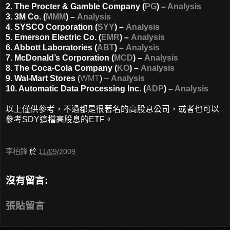
2. The Procter & Gamble Company
(
PG
) –
Analysis
3. 3M Co.
(
MMM
) –
Analysis
4. SYSCO Corporation
(
SYY
) –
Analysis
5. Emerson Electric Co.
(
EMR
) –
Analysis
6. Abbott Laboratories
(
ABT
) –
Analysis
7. McDonald’s Corporation
(
MCD
) –
Analysis
8. The Coca-Cola Company
(
KO
) –
Analysis
9. Wal-Mart Stores
(
WMT
) –
Analysis
10. Automatic Data Processing Inc.
(
ADP
) –
Analysis
以上僅供參考，不過都是很著名的高股息公司，或者也可以
參考SDY這檔高股息的ETF。
李柏鋒
於
11/09/2009
沒有留言:
張貼留言