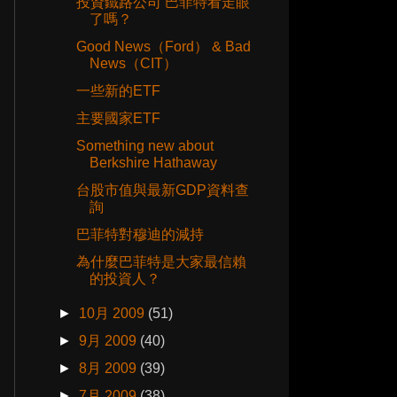
投資鐵路公司 巴菲特看走眼
了嗎？
Good News（Ford） & Bad
News（CIT）
一些新的ETF
主要國家ETF
Something new about
Berkshire Hathaway
台股市值與最新GDP資料查
詢
巴菲特對穆迪的減持
為什麼巴菲特是大家最信賴
的投資人？
►
10月 2009
(51)
►
9月 2009
(40)
►
8月 2009
(39)
►
7月 2009
(38)