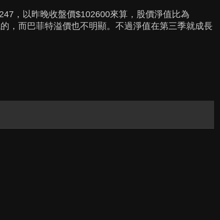
247，以昨晚收盤價$102600來算，股價淨值比為
偏低的，而巴菲特溢價也不明顯。不過淨值在第三季就成長