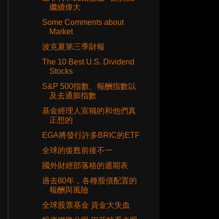
繼續偉大
Some Comments about
Market
波克夏第三季財報
The 10 Best U.S. Dividend
Stocks
S&P 500指數、報酬指數以
及去通膨指數
基金經理人宣稱的和他們真
正想的
EGA將發行許多BRIC的ETF
全球的復甦前後不一
國外財經部落格的週期表
過去80年，各種股債配置的
報酬與風險
全球股票基金 資金大失血