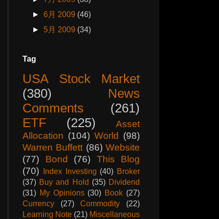
►
6月 2009
(46)
►
5月 2009
(34)
Tag
USA Stock Market
(380)
News
Comments
(261)
ETF
(225)
Asset
Allocation
(104)
World
(98)
Warren Buffett
(86)
Website
(77)
Bond
(76)
This Blog
(70)
Index Investing
(40)
Broker
(37)
Buy and Hold
(35)
Dividend
(31)
My Opinions
(30)
Book
(27)
Currency
(27)
Commodity
(22)
Learning Note
(21)
Miscellaneous