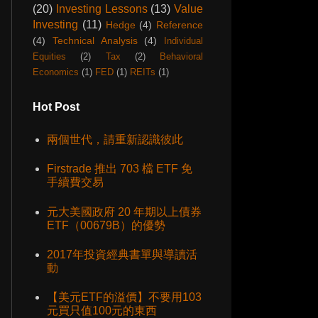
(20)
Investing Lessons
(13)
Value
Investing
(11)
Hedge
(4)
Reference
(4)
Technical Analysis
(4)
Individual
Equities
(2)
Tax
(2)
Behavioral
Economics
(1)
FED
(1)
REITs
(1)
Hot Post
兩個世代，請重新認識彼此
Firstrade 推出 703 檔 ETF 免
手續費交易
元大美國政府 20 年期以上債券
ETF（00679B）的優勢
2017年投資經典書單與導讀活
動
【美元ETF的溢價】不要用103
元買只值100元的東西