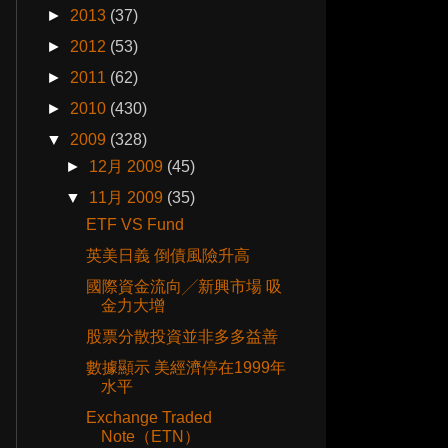
►
2013
(37)
►
2012
(53)
►
2011
(62)
►
2010
(430)
▼
2009
(328)
►
12月 2009
(45)
▼
11月 2009
(35)
ETF VS Fund
英美日義 倒債風險升高
國際資金流向╱新興市場 吸
金力大增
股票分散投資並非多多益善
數據顯示 美經濟停在1999年
水平
Exchange Traded
Note（ETN）