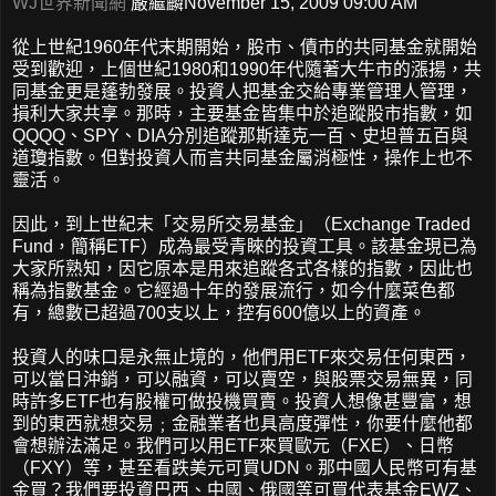
WJ世界新聞網
嚴繼麟November 15, 2009 09:00 AM
從上世紀1960年代末期開始，股市、債市的共同基金就開始
受到歡迎，上個世紀1980和1990年代隨著大牛市的漲揚，共
同基金更是蓬勃發展。投資人把基金交給專業管理人管理，
損利大家共享。那時，主要基金皆集中於追蹤股市指數，如
QQQQ、SPY、DIA分別追蹤那斯達克一百、史坦普五百與
道瓊指數。但對投資人而言共同基金屬消極性，操作上也不
靈活。
因此，到上世紀末「交易所交易基金」（Exchange Traded
Fund，簡稱ETF）成為最受青睞的投資工具。該基金現已為
大家所熟知，因它原本是用來追蹤各式各樣的指數，因此也
稱為指數基金。它經過十年的發展流行，如今什麼菜色都
有，總數已超過700支以上，控有600億以上的資產。
投資人的味口是永無止境的，他們用ETF來交易任何東西，
可以當日沖銷，可以融資，可以賣空，與股票交易無異，同
時許多ETF也有股權可做投機買賣。投資人想像甚豐富，想
到的東西就想交易﹔金融業者也具高度彈性，你要什麼他都
會想辦法滿足。我們可以用ETF來買歐元（FXE）、日幣
（FXY）等，甚至看跌美元可買UDN。那中國人民幣可有基
金買？我們要投資巴西、中國、俄國等可買代表基金EWZ、