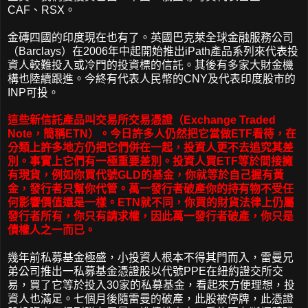
CAF、RSX。
金磚四國的印度現在也有了。英國巴克萊全球金融服務公司
（Barclays）在2006年中起開始推出iPath產品系列來代表投
資人較難投入或冷門的投資標的信託。其後有多家大財金機
構也陸續跟進。今終有代表人民幣的CNY及代表印度股市的
INP可投。
這些新信託產品叫交易所交易憑證（Exchange Traded
Note，簡稱ETN）。今日許多人仍然把它當做ETF看待，在
分類上許多地方仍把它們併在一起，投資人更不去追究其差
別。事實上它們有一極重要差別。投資人買ETF等於間接擁
有現貨，例如你買代號GLD的基金，你就等於自己握有黃
金，發行者只幫你代管。萬一發行者破產你的持有物不受任
何影響價值還是一樣。ETN就不同，你買的財貨法律上仍屬
發行者所有，你只有請求權，因此萬一發行者破產，你只是
債權人之一而已。
幾年前私募基金極盛，小投資人根本不得其門而入，雷曼兄
弟公司推出一私募基金憑證股以代號PPE在紐約證交所交
易，買了它等於投入30家的私募基金，看起來方便理想，投
資人也滿足。七個月後隨雷曼的破產，此股被停牌，此憑證