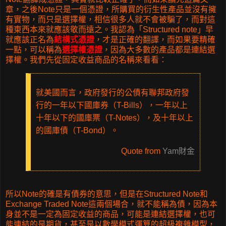
章，之後Note只是一個憑證，所購買的衍生性產品並沒有擁
有實物，而只是選擇權，相信很多人就不會被騙了，而對這
種東西本來就應該敬而遠之。我認為「Structured note」早
就應該正名為
結構式憑證
，才是正確的翻譯，而如果要精確
一點，可以稱為
選擇權憑證
，因為大多數的產品都是連結選
擇權。我們先從固定收益商品的名稱來看看：
就美國而言，政府發行的公債有聯邦政府發
行的一年以下國庫券（T-Bills），一年以上
十年以下的國庫票（T-Notes），及十年以上
的國庫債（T-Bond）。
Quote from
Yam財金
所以Note的確是有債券的意思，但是在Structured Note和
Exchange Traded Note這兩個場合，就不能稱為債，因為本
身並不是一定為固定收益的商品，可能是連結選擇權，也可
能連結的是期貨，甚至是以數學模式運算的超級複雜模型，