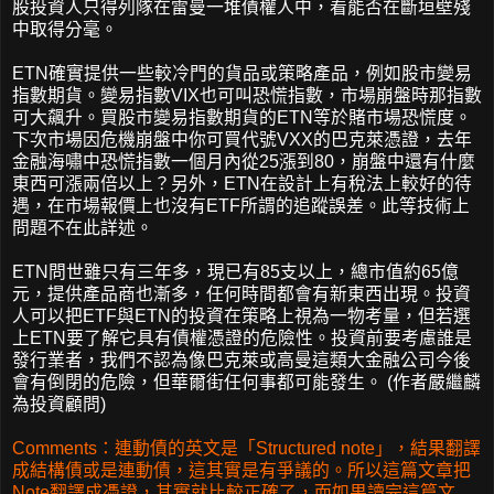
股投資人只得列隊在雷曼一堆債權人中，看能否在斷垣壁殘
中取得分毫。
ETN確實提供一些較冷門的貨品或策略產品，例如股市變易
指數期貨。變易指數VIX也可叫恐慌指數，市場崩盤時那指數
可大飆升。買股市變易指數期貨的ETN等於賭市場恐慌度。
下次市場因危機崩盤中你可買代號VXX的巴克萊憑證，去年
金融海嘯中恐慌指數一個月內從25漲到80，崩盤中還有什麼
東西可漲兩倍以上？另外，ETN在設計上有稅法上較好的待
遇，在市場報價上也沒有ETF所謂的追蹤誤差。此等技術上
問題不在此詳述。
ETN問世雖只有三年多，現已有85支以上，總市值約65億
元，提供產品商也漸多，任何時間都會有新東西出現。投資
人可以把ETF與ETN的投資在策略上視為一物考量，但若選
上ETN要了解它具有債權憑證的危險性。投資前要考慮誰是
發行業者，我們不認為像巴克萊或高曼這類大金融公司今後
會有倒閉的危險，但華爾街任何事都可能發生。 (作者嚴繼麟
為投資顧問)
Comments：連動債的英文是「Structured note」，結果翻譯
成結構債或是連動債，這其實是有爭議的。所以這篇文章把
Note翻譯成憑證，其實就比較正確了，而如果讀完這篇文