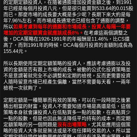
的定期定額投資人，在隨著通膨增加投資金額之後，到1991
年已經是每個月投資八元，但是卻只能買到533.64的0.015股
而已。那麼市場的成長要大概是多少呢？長期下來大約是每
年7.96%左右，而市場成長通常也已經包含了通膨的調整，
所以
如果考慮到每年的通膨和市場成長，投資人每隔一年要
增加的定期定額資金就應該成長8%。
在考慮這兩個調整之
後，DCA策略在1926-1991年的年報酬是11.46%，比CS還
高了，而到1991年的時候，DCA每個月投資的金額則成長為
155.44元。
所以長期使用定期定額策略的投資人，應該考慮通膨以及投
資的金額是否有跟上市場的成長。被動的公式化投資策略並
不是意謂著就完全不必調整和定期的檢視，反而更需要投資
人隨時留意市場已經產生偏離，當然不需要每天看，一兩年
檢視一次就夠了。
定期定額是一種簡單而有效的策略，可以在一段時間之後累
積出相當的財富，投資人不需要知道市場是高還是低，這個
策略本身就會讓投資人在低點買多一點的股數，在高點買少
一點的股數，但是也因此無法降低平均持有的成本。而定期
定額策略的另一個問題是
沒有出場策略
，尤其是應用這個策
略的投資人大多就是無法或是不信任擇時交易的人，所以當
定期定額只提供被動買進的策略，卻沒有涉及賣出策略，就