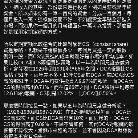
筆大額的獎金等狀況。而定期定額則是以固定時間有固定收
入，把收入的其中一部份拿來進行投資，例如月薪或是年終
獎金。所以如果你有一筆一百萬的資金，分成一百個月，每
個月投入一萬，這樣做反而不好，不如讓資金早點全部進入
市場。而如果你一個月的月薪裡面有一萬可以投資，那麼最
好是採用定期定額的方式。
所以定期定額比較適合的比較對象是CS（constant share）
買進策略，也就是不論股價多少，每個月買進一定的股數，
例如一股，而CS法買進的成本就剛好是市場的平均成本。如
果比較DCA和CS兩個買進策略，以一年為時間尺度去做分
析，會發現在1926年到1991年這66年之間，DCA報酬比CS
高佔了51年，兩年差不多，13年CS高於DCA。當DCA比CS
高的那51年，DCA平均提供投資人9.97%的報酬，而DCA比
CS的報酬高出0.71%。而在這66年之間，DCA獲得平均每年
12.61%的報酬，CS則是12.02%，比DCA低0.56%。
那麼把時間拉長一點，如果以五年為時間尺度做分析呢？
（1926-1930到1987-1991）在62個時間尺度裡面，DCA比
CS高52次，而CS比DCA高只有10次。而同樣的，DCA比
CS的報酬高了0.89%。不過不管如何，其實DCA對報酬的影
響都不算很大，當熊市來臨的時候，並不會因為DCA就讓你
的資產不會有損失。