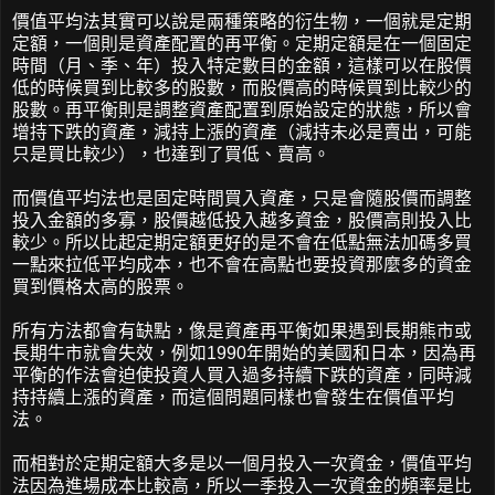
價值平均法其實可以說是兩種策略的衍生物，一個就是定期
定額，一個則是資產配置的再平衡。定期定額是在一個固定
時間（月、季、年）投入特定數目的金額，這樣可以在股價
低的時候買到比較多的股數，而股價高的時候買到比較少的
股數。再平衡則是調整資產配置到原始設定的狀態，所以會
增持下跌的資產，減持上漲的資產（減持未必是賣出，可能
只是買比較少），也達到了買低、賣高。
而價值平均法也是固定時間買入資產，只是會隨股價而調整
投入金額的多寡，股價越低投入越多資金，股價高則投入比
較少。所以比起定期定額更好的是不會在低點無法加碼多買
一點來拉低平均成本，也不會在高點也要投資那麼多的資金
買到價格太高的股票。
所有方法都會有缺點，像是資產再平衡如果遇到長期熊市或
長期牛市就會失效，例如1990年開始的美國和日本，因為再
平衡的作法會迫使投資人買入過多持續下跌的資產，同時減
持持續上漲的資產，而這個問題同樣也會發生在價值平均
法。
而相對於定期定額大多是以一個月投入一次資金，價值平均
法因為進場成本比較高，所以一季投入一次資金的頻率是比