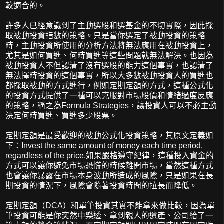
較適合的。
許多人已經意識到了主動選股和選基金的不切實際，因此採
取被動投資指數的策略。只是當你選定了被動投資的策略
時，主動投資所使用的分析方法將無法應用在被動投資上，
尤其是如何買進、何時買進等這些問題就無法解決。也因為
被動投資人不但認清了沒有選股的能力這個事實，也認清了
無法擇時投資的這個事實，所以大多數被動投資人的買進也
都採取被動的方式進行，例如定期定額的方式，這種公式化
的投資方式提供了一種可以克服對市場股價和情緒過度反應
的策略，稱之為Formula Strategies，讓投資人可以不必主動
決定何時買進、買進多少股票。
定期定額是最受歡迎的被動公式化投資策略，其原文定義如
下：Invest the same amount of money each time period,
regardless of the price.如果嚴格遵守紀律，這種投入資金的
方式可以讓你避免市場恐慌的時候離開市場，當然這種方式
也會讓你暴露在市場本身波動所造成的風險，只是如果在長
期投資的情況下，風險會隨著投資時間的拉長而降低。
定期定額（DCA）和單筆投資其實不能拿來做比較，因為單
筆投資可能是你突然中樂透、拿到親人的遺產、公司給了一