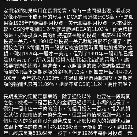
定期定額如果應用在長期投資，會有一些問題出現。看起來
好像不管一年或五年的尺度，DCA的報酬都比CS高，但是如
果從1926年開始每個月投資一美元和每個月投資一股來做比
較，CS的年報酬11.24%就會勝過DCA的11.03%。而更糟糕
的是，如果投資人真的維持這麼長期的投資，那麼在1926年
投資一美元，到1991年也投資一美元就顯得很不合理了。而
相較之下CS每個月買一股就有機會隨著時間而增加投資的金
額，例如1926年一股才一美元，但到了1991年一股可能已經
是100美元了。所以長期投資人使用定期定額的策略時，應
該要把通膨因素考量進去，可以照實際的數字做調整或是很
簡單的把每年定期定額的金額增加3%，例如去年每個月投入
100元，今年就投入103元。不過即使經過通膨調整，定期定
額的報酬也只有11.09%，還是不如CS的11.24，為什麼呢？
長期投資的定期定額策略，除了通膨以外，也要在一段時間
之後，檢視一下是否投入的金額已經趕不上市場的成長了。
例如一個市值一千億的股市，每個月投入一百元，投入的資
金就佔了總市值的十億分之一，但是當市值成漲到一兆，每
個月投入的金額卻沒有跟著成長，那麼投資人的報酬也就無
法跟上市場的成長。假設1926投資一元買到的一股，到1991
年已經成長為533.64元一股了，但是1926年每個月投資一元