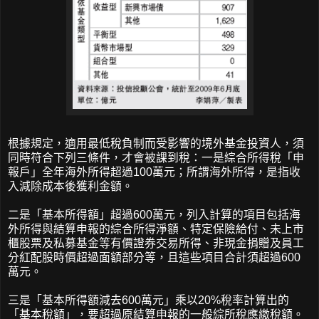
根據規定，適用最低稅負制而受影響的境外基金投資人，須
同時符合下列三條件，才會被課到稅：一是綜合所得稅「申
報戶」全年海外所得超過100萬元；所謂海外所得，是指收
入減除成本後獲利金額。
二是「基本所得額」超過600萬元，列入計算的項目包括海
外所得與結算申報的綜合所得淨額、特定保險給付、未上市
櫃股票及私募基金等有價證券交易所得、非現金捐贈及員工
分紅配股時價超過面額部分等，且這些項目合計須超過600
萬元。
三是「基本所得額減去600萬元」乘以20%稅率計算出的
「基本稅額」，要超過原結算申報的一般綜所稅應繳稅額。