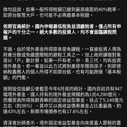
換句話說，如果一般所得稅額已繳到最高級距的40%稅率，
如郭台銘等大戶，也可能不必再繳基本稅額。
依照官員統計，國內申報最低稅負並須繳稅者，僅占所有申
報戶的千分之一，絕大多數的投資人，均不會面臨課稅問
題。
不過，由於境外基金所得原來是免課稅，一直被投資人視為
財產分散或免繳遺贈稅的避稅工具之一，加上政府課徵對象
是以「戶」數計算，如果一戶有老、中、青三代，均有投資
境外基金，老一輩並以此方式將財產逐年贈與孩子，則即使
納稅義務人的個人所得不如郭台銘，也有可能跨過「基本稅
額」的門檻。
按照投信投顧公會截至今年6月底的統計，國內目前共有947
檔境外基金，國人持有的境外基金規模約為1兆4,290億元，
而備受高所得族群青睞的固定收益型基金，就占了5,140億元
左右（約36%），其中又以高收益債券基金占比重最高，約
達43%左右，新興市場債券也有17.6%左右。
資深會計師表示，境外固定收益型基金向來是富人節稅的重