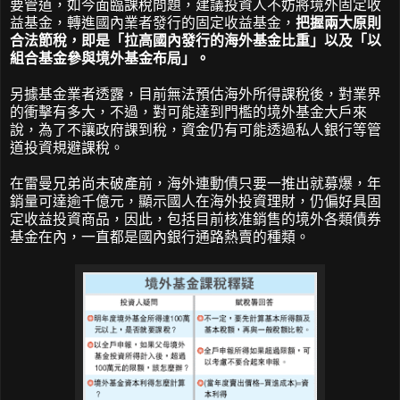
要管道，如今面臨課稅問題，建議投資人不妨將境外固定收
益基金，轉進國內業者發行的固定收益基金，
把握兩大原則
合法節稅，即是「拉高國內發行的海外基金比重」以及「以
組合基金參與境外基金布局」。
另據基金業者透露，目前無法預估海外所得課稅後，對業界
的衝擊有多大，不過，對可能達到門檻的境外基金大戶來
說，為了不讓政府課到稅，資金仍有可能透過私人銀行等管
道投資規避課稅。
在雷曼兄弟尚未破產前，海外連動債只要一推出就募爆，年
銷量可達逾千億元，顯示國人在海外投資理財，仍偏好具固
定收益投資商品，因此，包括目前核准銷售的境外各類債券
基金在內，一直都是國內銀行通路熱賣的種類。