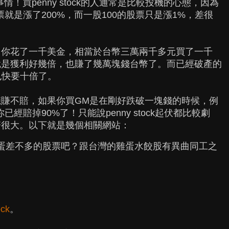
件事情！買penny stock的人通常是比較投機的心態，因為
票就是漲了200%，而一股100的股票只是漲1%，差很
，你花了一千美金，相當於台幣三萬兩千多元買了一千
就是獲利好幾倍，也賺了幾萬塊錢台幣了。而已經破產的
，也快要十倍了。
賺不賠，如果你買GM是在剛好跌破一塊錢的時候，例
經賠掉90%了！只能說penny stock起伏都比較劇
賠很大。以下就是幾個相關網站：
蛋差不多的股票吧？跟台灣的雞蛋水餃股有異曲同工之
ock
。