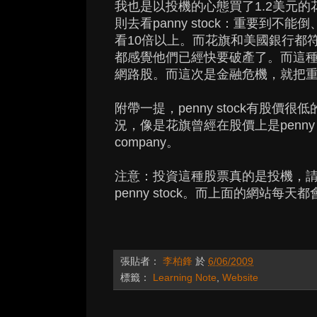
我也是以投機的心態買了1.2美元的
則去看panny stock：重要到
看10倍以上。而花旗和美國銀行都
都感覺他們已經快要破產了。而這
網路股。而這次是金融危機，就把
附帶一提，penny stock有股
況，像是花旗曾經在股價上是penny s
company。
注意：投資這種股票真的是投機，
penny stock。而上面的網站
張貼者：
李柏鋒
於
6/06/2009
標籤：
Learning Note
,
Website