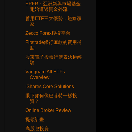
EPFR：亞洲新興市場基金
開始遭遇資金外流
善用ETF三大優勢，短線贏
家
Zecco Forex模擬平台
Firstrade銀行匯款的費用補
貼
股東電子投票行使表決權經
驗
Vanguard All ETFs
Overview
iShares Core Solutions
眼下如何像巴菲特一樣投
資？
Online Broker Review
提領計畫
高股息投資