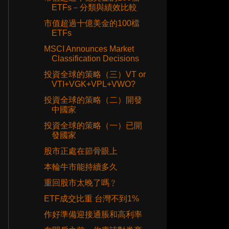
ETFs－分類與績效比較
市值超過十億美金的100檔
ETFs
MSCI Announces Market
Classification Decisions
投資全球的策略（三）VT or
VTI+VGK+VPL+VWO?
投資全球的策略（二）開發
中國家
投資全球的策略（一）已開
發國家
股市正處在節骨眼上
本輪牛市能持續多久
重回股市太晚了嗎﹖
ETF成交比重 台灣不到1%
作好準備迎接通脹和高利率