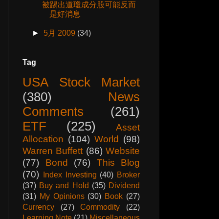
被踢出道瓊成分股可能反而
是好消息
►
5月 2009
(34)
Tag
USA Stock Market
(380)
News
Comments
(261)
ETF
(225)
Asset
Allocation
(104)
World
(98)
Warren Buffett
(86)
Website
(77)
Bond
(76)
This Blog
(70)
Index Investing
(40)
Broker
(37)
Buy and Hold
(35)
Dividend
(31)
My Opinions
(30)
Book
(27)
Currency
(27)
Commodity
(22)
Learning Note
(21)
Miscellaneous