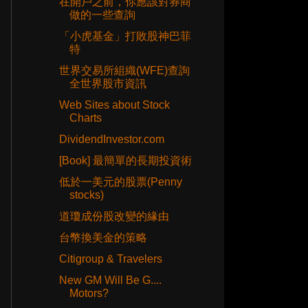
在開戶之前，你應該對券商
做的一些查詢
「小虎基金」打敗股神巴菲
特
世界交易所組織(WFE)查詢
全世界股市資訊
Web Sites about Stock
Charts
DividendInvestor.com
[Book] 最簡單的長期投資術
低於一美元的股票(Penny
stocks)
道瓊成份股改變的緣由
台幣換美金的策略
Citigroup & Travelers
New GM Will Be G....
Motors?