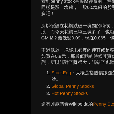
看到penny stock是多麼神奇的一
同樣是漲一塊錢，一股0.5塊錢的股
多吧！
所以假設在花旗跌破一塊錢的時候
股，而今天花旗已經三塊多了，也
GM呢？最低點0.09，現在0.865
不過低於一塊錢未必真的便宜或是穩
如買在0.9元，那最低點的時候其實你已
烈，所以賭對了賺很大，賭錯了也
StockEgg
：大概是指股價跟雞
妙。
Global Penny Stocks
Hot Penny Stocks
還有興趣請看Wikipeida的
Penny St