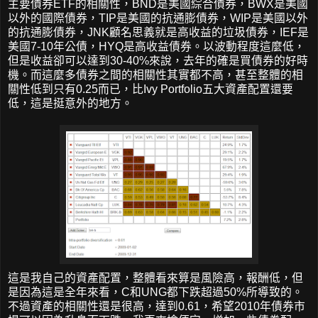
主要債券ETF的相關性，BND是美國綜合債券，BWX是美國
以外的國際債券，TIP是美國的抗通膨債券，WIP是美國以外
的抗通膨債券，JNK顧名思義就是高收益的垃圾債券，IEF是
美國7-10年公債，HYQ是高收益債券。以波動程度這麼低，
但是收益卻可以達到30-40%來說，去年的確是買債券的好時
機。而這麼多債券之間的相關性其實都不高，甚至整體的相
關性低到只有0.25而已，比Ivy Portfolio五大資產配置還要
低，這是挺意外的地方。
這是我自己的資產配置，整體看來算是風險高，報酬低，但
是因為這是全年來看，C和UNG都下跌超過50%所導致的。
不過資產的相關性還是很高，達到0.61，希望2010年債券市