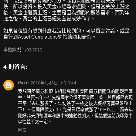
關，但這也是很有趣的地方。起初負相關是因為美股一直
跌，所以投資人投入黃金市場尋求避險，但是當美股上漲之
後，黃金也繼續上漲，主要是因為通膨的避險需求，而到年
底之後，黃金的上漲已經完全變成炒作了。
如果各位還有想到什麼我沒比較到的，可以留言討論，或是
自行到Asset Correlations網站繪圖和研究。
李柏鋒
於
1/03/2010
4 則留言:
ffaarr
2010年1月3日 下午6:44
我想國際債券和股市相關高而和美國債券相關低的關鍵是匯
率。其實去年一年先進國家公債不管美國非美，其實都是表現
平平（去年漲多了，年初跌了一些之後大概都可算是盤整上
下）。但國際債券etf，光是靠匯率就漲了10%以上。而去年
剛好非美貨幣匯率和股市的連動性頗大，但這個連結我印象中
以往並不太一定。
回覆