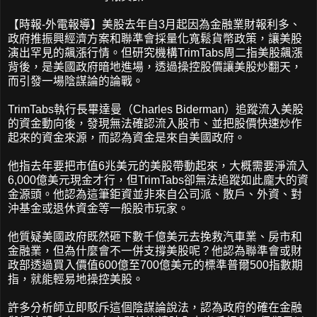
【時報-外電報導】美股去年自3月起因為金融業財報利多、
政府推振興經濟方案和聯準會採量化寬鬆貨幣政策，讓美股
演出罕見的飆漲行情。但研究機構TrimTabs周二指美股飆漲
背後，是美國政府暗地進場，透過操控股價讓美股炒翻天，
而引發一場陰謀論的論戰。
TrimTabs執行長畢達曼（Charles Biderman）追蹤流入美股
的資金動向後，發現無法確認流入股市、並把股價快速炒作
起來的資金來源，而認為資金是來自美國政府。
他指去年要把市值6兆美元的美股帶動起來，大概需要淨流入
6,000億美元現金才行，但TrimTabs卻無法追蹤如此龐大的資
金源頭。他認為這筆鉅資並非來自公司派、散戶、外資、對
沖基金或退休資金等一般股市玩家。
他質疑美國政府既然砸下數千億美元去挽救汽車業、房市和
金融業，但為什麼會不一併支撐美股呢？他認為聯準會或財
政部透過買入價值600億至700億美元的標準普爾500指數期
指，就能輕易地操控美股。
許多分析師立即駁斥這個陰謀論說法，認為政府的確在金融