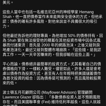
美元。
這些人當中也包括一名維吉尼亞州的神經學家 Hemang
Shah，他一直把債券當作未來能夠安全退休的方式，但他承
認：債券的確有許多風險，對他來說並不具備很大的吸引
力。
但他最近告訴他的理財專員，為他增加 50% 的債券持有，因
為 Shah 實在無法接受他的積蓄在其他投資市場中因各式風
暴而付諸東流：首先是 2000 年的網路泡沫，之後又碰到房
地產泡沫化，最近又碰到整體市場崩跌。「這些錢，是我認
真工作，一天一天辛苦賺來的，但我卻輸在這些上面。」
平心而論，債券絕非最簡單的投資方式，尤其看著自己的債
券價格向下滑，一樣較人難受。儘管如此，許多人還是會考
慮以債券作為投資方式，甚至有人在年輕時把美國儲蓄債作
為首次投資的組合：因為債券是可預測的，而且風險較股票
來的低。
波士頓五月花顧問公司 (Mayflower Advisors) 管理顧問
Lawrence Glazer 卻指出：「多數債券投資人並不預期風險
存在，而且美國聯準會 (Fed) 維持低利率越長，這些人就越