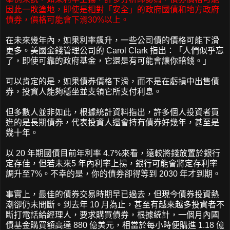
因此一敗塗地，即使是相對「安全」的政府國債和地方政府
債券，價格可能會下滑30%以上。
在未來幾年內，如果利率飆升，一些公司債的價格可能下滑
更多。美國金錢管理公司的 Carol Clark 指出：「人們似乎忘
了，即使可靠的政府基金，它還是有可能會讓你賠錢。」
可以肯定的是，如果債券價格下滑，而不是在虧損中出售債
券，投資人能夠穩坐並支領它所支付利息。
但多數人並非如此，根據統計資料指出，許多個人投資者買
進的是長期債券，代表投資人還會持有債券好幾年，甚至是
幾十年。
以 20 年期國債目前年利率 4.7%來看，遠較將錢放置於銀行
定存佳，但若未來5 年內利率上揚，銀行可能會將定存利率
調升至7%。不幸的是，你的債券卻得等到 2030 年才到期。
事實上，最佳的債券交易時期早已過去，但現今債券投資熱
潮卻仍未間斷。到去年 10 月為止，甚至有越來越多投資者不
斷打電話給經理人，要求購買債券，根據統計，一個月內國
債基金購買額高達 880 億美元，相當於每小時便購進 1.18 億