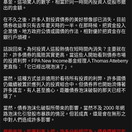
基金，這項驚人的數字，相當於同一時間內投資人從股市撤
出的金額。
在不久之後，許多人對投資債券的美好想像卻已消失，目前
債券收益率只有去年夏天時的一半。在那時候，把資金投入
企業債、地方政府公債或國債的作法，相對優於把資金存在
銀行戶頭裡。
話說回來，為何投資人這股熱情在短時間內消失？主要就在
於，許多債券的風險其實更高，當這些人開始看到債券市場
的投資利弊。FPA New Income基金經理人Thomas Atteberry
更直指：「它已經出現泡沫了」。
當然，這種方式並非適用於看待所有投資的利弊，許多國債
仍繼續被置於應列入的投資組合中。但債券界也開始流傳著
許多謠言，有人甚至擔心，距離債券泡沫破裂的那天已經不
遠了。
當然，債券泡沫化破裂所帶來的影響，當然不及 2000 年網
路泡沫化引發股市暴跌的情況。但若成真，還是會在無形之
中對人們造成許多影響。
舉例來說，如果利率上揚，許多分析師認為，債券價格可能