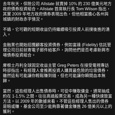
去年秋天，保險公司 Allstate 就賣掉 10% 的 230 億美元地方
政府債券投資組合。Allstate 首席執行長 Tom Wilson 指出，
其實 2009 年地方政府債券表現出色，但他相當擔心各州與
城鎮的財政赤字情況。
不過，它可觀的短期收益仍持繼續吸引投資人前撲後進的湧
入。
金融業也開始招攬顧客投資債券，例如富達 (Fidelity) 信託管
理公司日前就寄電子郵件給客戶，詢問他們是否考慮新興市
場債券投資組合。
摩根士丹利全球固定收益主管 Greg Peters 在接受電視專訪
時卻指出，有經理人會推薦投資人購買最危險的垃圾債券，
雖然這有可能讓你輕鬆賺到錢，但也可能讓你瞬間血本無
歸。
當然，這些經理人出售債券時，可從中賺取傭金，通常抽成
約在 1-1.5% 之間，往往高過股票交易，成為另一種快速致富
方法。以 2009 年的數據來看，不管這些經理人售出的債券
是賠或賺，基金公司至少能夠靠著傭金賺進 26 億美元以上的
獲利。