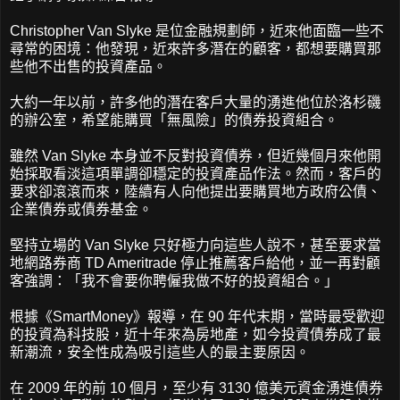
Christopher Van Slyke 是位金融規劃師，近來他面臨一些不
尋常的困境：他發現，近來許多潛在的顧客，都想要購買那
些他不出售的投資產品。
大約一年以前，許多他的潛在客戶大量的湧進他位於洛杉磯
的辦公室，希望能購買「無風險」的債券投資組合。
雖然 Van Slyke 本身並不反對投資債券，但近幾個月來他開
始採取看淡這項單調卻穩定的投資產品作法。然而，客戶的
要求卻滾滾而來，陸續有人向他提出要購買地方政府公債、
企業債券或債券基金。
堅持立場的 Van Slyke 只好極力向這些人說不，甚至要求當
地網路券商 TD Ameritrade 停止推薦客戶給他，並一再對顧
客強調：「我不會要你聘僱我做不好的投資組合。」
根據《SmartMoney》報導，在 90 年代末期，當時最受歡迎
的投資為科技股，近十年來為房地產，如今投資債券成了最
新潮流，安全性成為吸引這些人的最主要原因。
在 2009 年的前 10 個月，至少有 3130 億美元資金湧進債券