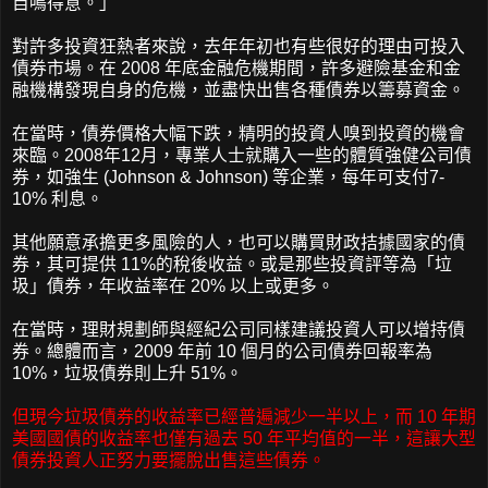
自鳴得意。」
對許多投資狂熱者來說，去年年初也有些很好的理由可投入
債券市場。在 2008 年底金融危機期間，許多避險基金和金
融機構發現自身的危機，並盡快出售各種債券以籌募資金。
在當時，債券價格大幅下跌，精明的投資人嗅到投資的機會
來臨。2008年12月，專業人士就購入一些的體質強健公司債
券，如強生 (Johnson & Johnson) 等企業，每年可支付7-
10% 利息。
其他願意承擔更多風險的人，也可以購買財政拮據國家的債
券，其可提供 11%的稅後收益。或是那些投資評等為「垃
圾」債券，年收益率在 20% 以上或更多。
在當時，理財規劃師與經紀公司同樣建議投資人可以增持債
券。總體而言，2009 年前 10 個月的公司債券回報率為
10%，垃圾債券則上升 51%。
但現今垃圾債券的收益率已經普遍減少一半以上，而 10 年期
美國國債的收益率也僅有過去 50 年平均值的一半，這讓大型
債券投資人正努力要擺脫出售這些債券。