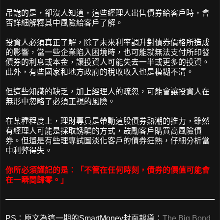
吊詭的是，卻沒人知道，這些經理人出售債券給客戶時，會
否詳細解釋其中風險給客戶了解。
投資人必須真正了解，除了未來利率調升對債券價格所造成
的影響，當一些企業陷入困境時，也可能就無法支付所印發
債券的利息或本金，讓投資人可能失去一半或更多的投資。
此外，有些國家和地方政府的稅收收入也是模糊不清。
但這些知識的缺乏，加上經理人的疏忽，可能會讓投資人在
無形中忽略了必須正視的風險。
在某種程度上，理財專員是帶動這股債券熱潮的推力，雖然
有經理人可能是採取誘騙的方式，鼓勵客戶購買高風險債
券。但還是有些理專試圖淡化客戶的債券狂熱，仔細分析當
中利弊得失。
你所必須謹記的是：「不管在任何時刻，債券的價值可能會
在一瞬間歸零。」
PS：原文為這一期的SmartMoney封面報導：
The Big Bond