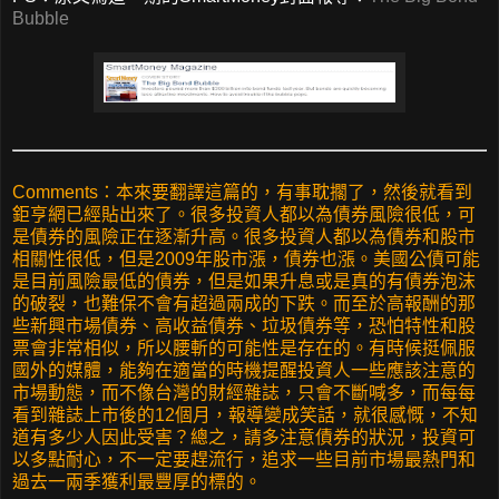
Bubble
Comments：本來要翻譯這篇的，有事耽擱了，然後就看到
鉅亨網已經貼出來了。很多投資人都以為債券風險很低，可
是債券的風險正在逐漸升高。很多投資人都以為債券和股市
相關性很低，但是2009年股市漲，債券也漲。美國公債可能
是目前風險最低的債券，但是如果升息或是真的有債券泡沫
的破裂，也難保不會有超過兩成的下跌。而至於高報酬的那
些新興市場債券、高收益債券、垃圾債券等，恐怕特性和股
票會非常相似，所以腰斬的可能性是存在的。有時候挺佩服
國外的媒體，能夠在適當的時機提醒投資人一些應該注意的
市場動態，而不像台灣的財經雜誌，只會不斷喊多，而每每
看到雜誌上市後的12個月，報導變成笑話，就很感慨，不知
道有多少人因此受害？總之，請多注意債券的狀況，投資可
以多點耐心，不一定要趕流行，追求一些目前市場最熱門和
過去一兩季獲利最豐厚的標的。